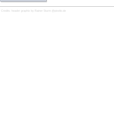
Credits: header graphix by Rainer Sturm @pixelio.de